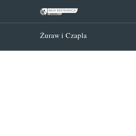
Skip
to
content
Żuraw i Czapla