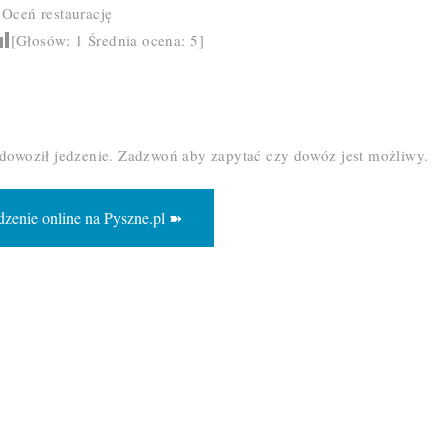
Oceń restaurację
[Głosów:
1
Średnia ocena:
5
]
 dowoził jedzenie. Zadzwoń aby zapytać czy dowóz jest możliwy.
zenie online na Pyszne.pl ➽