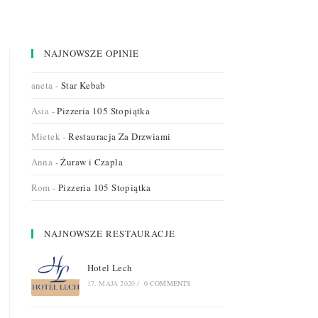
NAJNOWSZE OPINIE
aneta
-
Star Kebab
Asia
-
Pizzeria 105 Stopiątka
Mietek
-
Restauracja Za Drzwiami
Anna
-
Żuraw i Czapla
Rom
-
Pizzeria 105 Stopiątka
NAJNOWSZE RESTAURACJE
Hotel Lech
17. MAJA 2020
/
0 COMMENTS