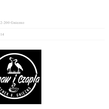
62-200
Gniezno
 14