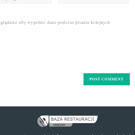
your
website
URL
zeglądarce aby wypełnić dane podczas pisania kolejnych
(optional)