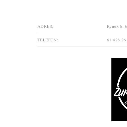
ADRES:
Rynek 6
,
TELEFON:
61 428 26