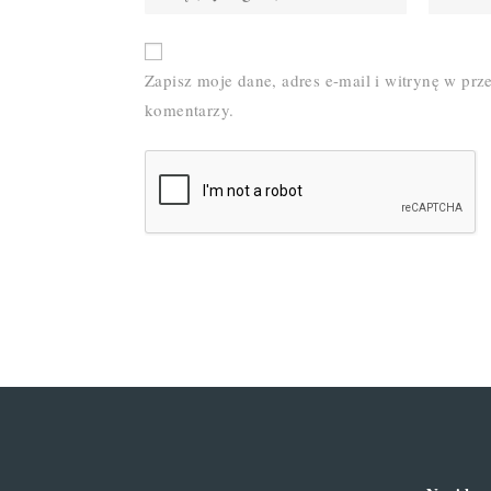
your
your
name
email
or
Zapisz moje dane, adres e-mail i witrynę w pr
username
komentarzy.