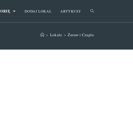
GORIĘ
DODAJ LOKAL
ARTYKUŁY
>
Lokale
>
Żuraw i Czapla