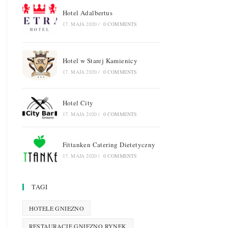
Hotel Adalbertus
17. MAJA 2020
/
0 COMMENTS
Hotel w Starej Kamienicy
17. MAJA 2020
/
0 COMMENTS
Hotel City
17. MAJA 2020
/
0 COMMENTS
Fittanken Catering Dietetyczny
17. MAJA 2020
/
0 COMMENTS
TAGI
HOTELE GNIEZNO
RESTAURACJE GNIEZNO RYNEK